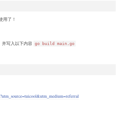
使用了！
，并写入以下内容
go build main.go
719?utm_source=tuicool&utm_medium=referral